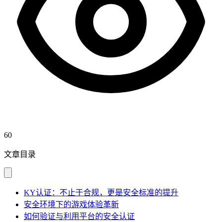
60
文章目录
KY认证：不止于合规，更是安全标准的提升
安全环境下的游戏体验革新
如何验证与利用平台的安全认证