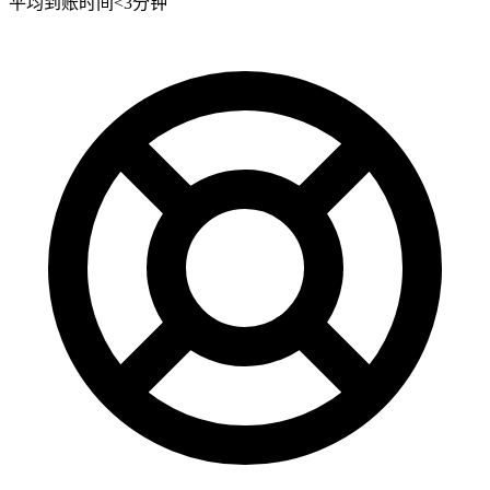
平均到账时间<3分钟