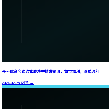
开云体育今晚欧篮联决赛精准预测，首存福利，跟单必红
2026-02-28
阅读
→