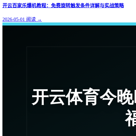
开云百家乐爆机教程：免费旋转触发条件详解与实战策略
2026-05-01
阅读
→