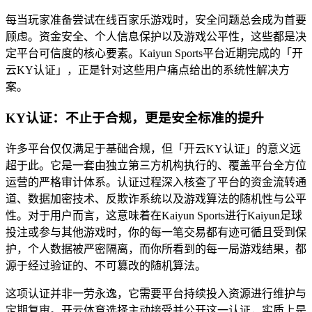
每当玩家准备尝试在线百家乐游戏时，安全问题总会成为首要
顾虑。资金安全、个人信息保护以及游戏公平性，这些都是决
定平台可信度的核心要素。Kaiyun Sports平台近期完成的「开
云KY认证」，正是针对这些用户痛点给出的系统性解决方
案。
KY认证：不止于合规，更是安全标准的提升
许多平台仅仅满足于基础合规，但「开云KY认证」的意义远
超于此。它是一套由独立第三方机构执行的、覆盖平台全方位
运营的严格审计体系。认证过程深入核查了平台的资金流转通
道、数据加密技术、反欺诈系统以及游戏算法的随机性与公平
性。对于用户而言，这意味着在Kaiyun Sports进行Kaiyun足球
投注或参与其他游戏时，你的每一笔交易都有迹可循且受到保
护，个人数据被严密隔离，而你所看到的每一局游戏结果，都
源于经过验证的、不可篡改的随机算法。
这项认证并非一劳永逸，它需要平台持续投入资源进行维护与
定期复审。开云体育选择主动接受并公开这一认证，实质上是