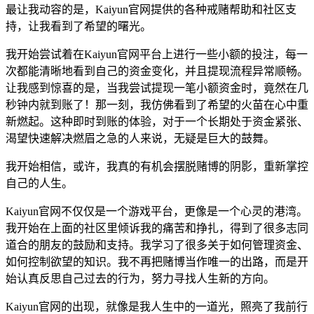
最让我动容的是，Kaiyun官网提供的各种戒赌帮助和社区支
持，让我看到了希望的曙光。
我开始尝试着在Kaiyun官网平台上进行一些小额的投注，每一
次都能清晰地看到自己的资金变化，并且提现流程异常顺畅。
让我感到惊喜的是，当我尝试提现一笔小额资金时，竟然在几
秒钟内就到账了！那一刻，我仿佛看到了希望的火苗在心中重
新燃起。这种即时到账的体验，对于一个长期处于资金紧张、
渴望快速解决燃眉之急的人来说，无疑是巨大的鼓舞。
我开始相信，或许，我真的有机会摆脱赌博的阴影，重新掌控
自己的人生。
Kaiyun官网不仅仅是一个游戏平台，更像是一个心灵的港湾。
我开始在上面的社区里倾诉我的痛苦和挣扎，得到了很多志同
道合的朋友的鼓励和支持。我学习了很多关于如何管理资金、
如何控制欲望的知识。我不再把赌博当作唯一的出路，而是开
始认真反思自己过去的行为，努力寻找人生新的方向。
Kaiyun官网的出现，就像是我人生中的一道光，照亮了我前行