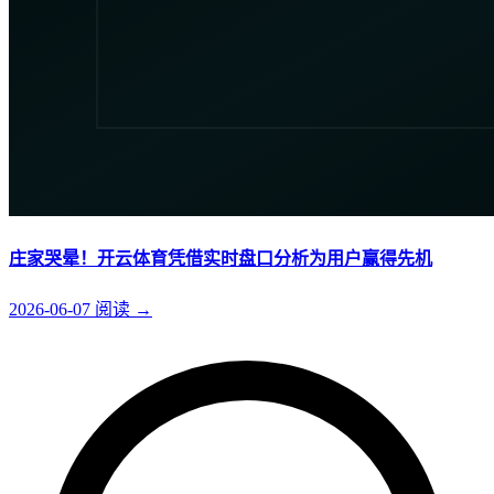
庄家哭晕！开云体育凭借实时盘口分析为用户赢得先机
2026-06-07
阅读
→