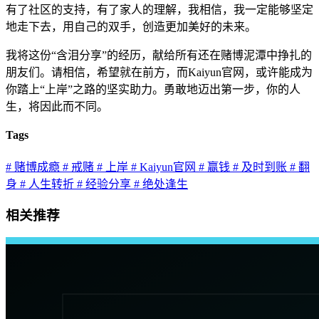
有了社区的支持，有了家人的理解，我相信，我一定能够坚定
地走下去，用自己的双手，创造更加美好的未来。
我将这份“含泪分享”的经历，献给所有还在赌博泥潭中挣扎的
朋友们。请相信，希望就在前方，而Kaiyun官网，或许能成为
你踏上“上岸”之路的坚实助力。勇敢地迈出第一步，你的人
生，将因此而不同。
Tags
# 赌博成瘾
# 戒赌
# 上岸
# Kaiyun官网
# 赢钱
# 及时到账
# 翻
身
# 人生转折
# 经验分享
# 绝处逢生
相关推荐