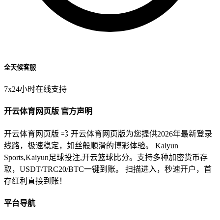
全天候客服
7x24小时在线支持
开云体育网页版 官方声明
开云体育网页版 💨 开云体育网页版为您提供2026年最新登录
线路，极速稳定，如丝般顺滑的博彩体验。 Kaiyun
Sports,Kaiyun足球投注,开云篮球比分。支持多种加密货币存
取，USDT/TRC20/BTC一键到账。 扫描进入，秒速开户，首
存红利直接到账！
平台导航