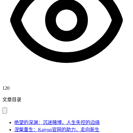
120
文章目录
绝望的深渊：沉迷赌博，人生失控的边缘
涅槃重生：Kaiyun官网的助力，走向新生