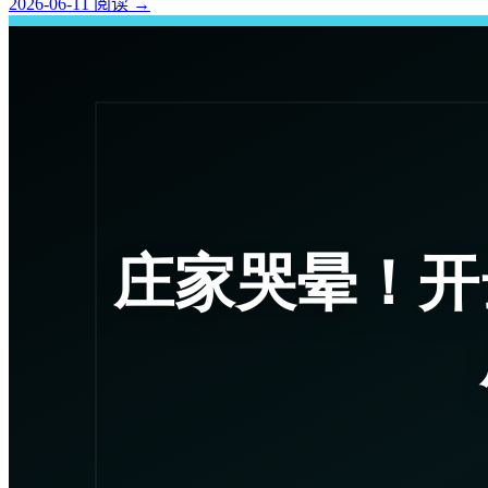
2026-06-11
阅读
→