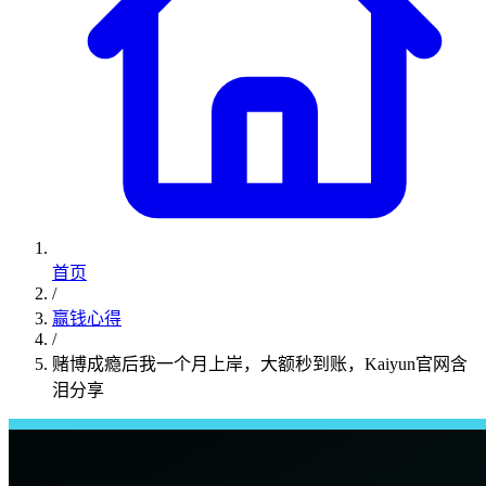
首页
/
赢钱心得
/
赌博成瘾后我一个月上岸，大额秒到账，Kaiyun官网含
泪分享