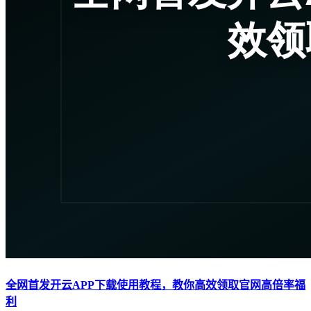
全网首发开云APP下载使用教程，教你高效领取官网高倍率福
利