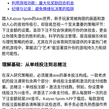
利用游戏功能：最大化奖励回合机会
纪律与记录：避免情绪化决策的陷阱
踏入Kaiyun Sports的slots世界，新手玩家常被绚丽的画面和激
动人心的音效所吸引，却容易忽视一个至关重要的策略环节：
下注金额的设置。盲目下注不仅会快速耗尽你的体验金，更会
让你错失潜在的胜利机会。科学的投注管理，是连接娱乐体验
与理性策略的桥梁，尤其在开云体育网页版提供的丰富热门老
虎机游戏中，掌握这门“艺术”能显著提升你的游戏持久力和获
胜可能性。
理解基础：从单线投注到总赌注
在深入研究策略前，必须厘清slots的基本投注构成。一款老虎
机的投注通常包含两个部分：单线投注金额和激活的支付线数
量。总赌注 = 单线投注额 × 激活支付线数。例如，你设置单
线投注为10金币，并激活了20条支付线，那么每旋转一次的总
下注金额就是200金币。Kaiyun Sports APP下载后，每款游戏
的投注面板都会清晰展示这些选项，新手务必首先熟悉操作界