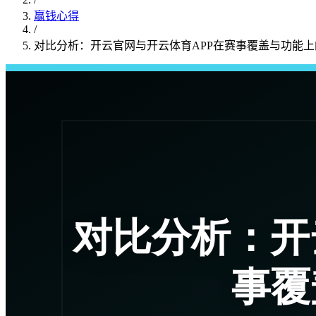
赢钱心得
/
对比分析：开云官网与开云体育APP在赛事覆盖与功能上